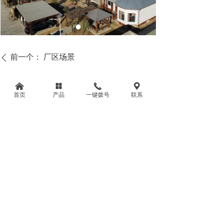
前一个：
厂区场景
ꄴ
后一个：
无
낀
넒
끅
끇
ꄲ
首页
产品
一键拨号
联系
手机：
15617911999
邮箱：
zzylffm@163.com
地址：
河南省商丘市永城市经济技术开发区南
内环路与僖山路华祥林源木业
豫ICP备2025118263号-1
本网站由阿里云提供云计算及安全服务
本网站支持
IPv6